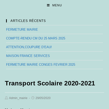
Skip
MENU
to
content
ARTICLES RÉCENTS
FERMETURE MAIRIE
COMPTE-RENDU CM DU 25 MARS 2025
ATTENTION,COUPURE D’EAU!
MAISON FRANCE SERVICES
FERMETURE MAIRIE CONGES FEVRIER 2025
Transport Scolaire 2020-2021
Post
Post
Admin_mairie
29/05/2020
Author:
published: