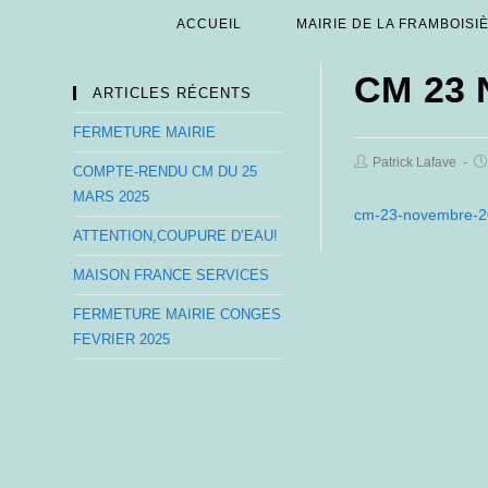
Skip
ACCUEIL
MAIRIE DE LA FRAMBOISI
to
content
CM 23
ARTICLES RÉCENTS
FERMETURE MAIRIE
Post
Po
Patrick Lafave
COMPTE-RENDU CM DU 25
Author:
pu
MARS 2025
cm-23-novembre-2
ATTENTION,COUPURE D’EAU!
MAISON FRANCE SERVICES
FERMETURE MAIRIE CONGES
FEVRIER 2025