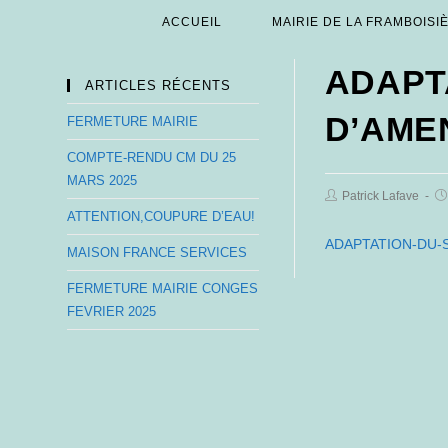
Skip
ACCUEIL
MAIRIE DE LA FRAMBOISI
to
content
ADAPT
ARTICLES RÉCENTS
D’AME
FERMETURE MAIRIE
COMPTE-RENDU CM DU 25
MARS 2025
Post
Po
Patrick Lafave
Author:
pu
ATTENTION,COUPURE D’EAU!
ADAPTATION-DU
MAISON FRANCE SERVICES
FERMETURE MAIRIE CONGES
FEVRIER 2025