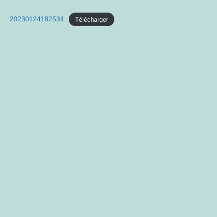
Author:
published:
20230124182534
Télécharger