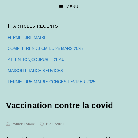
Skip
MENU
to
content
ARTICLES RÉCENTS
FERMETURE MAIRIE
COMPTE-RENDU CM DU 25 MARS 2025
ATTENTION,COUPURE D’EAU!
MAISON FRANCE SERVICES
FERMETURE MAIRIE CONGES FEVRIER 2025
Vaccination contre la covid
Post
Post
Patrick Lafave
15/01/2021
Author:
published: