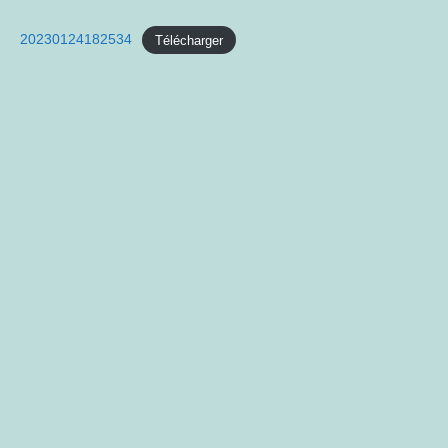
Author:
published:
20230124182534
Télécharger