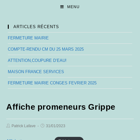
Skip
MENU
to
content
ARTICLES RÉCENTS
FERMETURE MAIRIE
COMPTE-RENDU CM DU 25 MARS 2025
ATTENTION,COUPURE D’EAU!
MAISON FRANCE SERVICES
FERMETURE MAIRIE CONGES FEVRIER 2025
Affiche promeneurs Grippe
Post
Post
Patrick Lafave
31/01/2023
Author:
published: