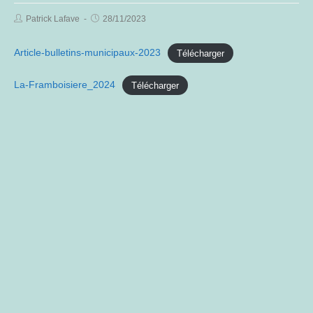
Post
Post
Patrick Lafave
28/11/2023
Author:
published:
Article-bulletins-municipaux-2023
Télécharger
La-Framboisiere_2024
Télécharger