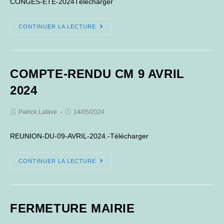
CONGES-ETE-2024Télécharger
FERMETURE
CONTINUER LA LECTURE
MAIRIE
CONGES
ETE
COMPTE-RENDU CM 9 AVRIL
2024
Post
Post
Patrick Lafave
14/05/2024
Author:
published:
REUNION-DU-09-AVRIL-2024.-Télécharger
COMPTE-
CONTINUER LA LECTURE
RENDU
CM
9
FERMETURE MAIRIE
AVRIL
2024