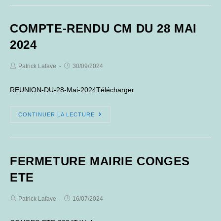
CM
DU
COMPTE-RENDU CM DU 28 MAI
27
AOUT
2024
2024
Post
Post
Patrick Lafave
30/09/2024
Author:
published:
REUNION-DU-28-Mai-2024Télécharger
COMPTE-
CONTINUER LA LECTURE
RENDU
CM
DU
FERMETURE MAIRIE CONGES
28
MAI
ETE
2024
Post
Post
Patrick Lafave
16/07/2024
Author:
published: