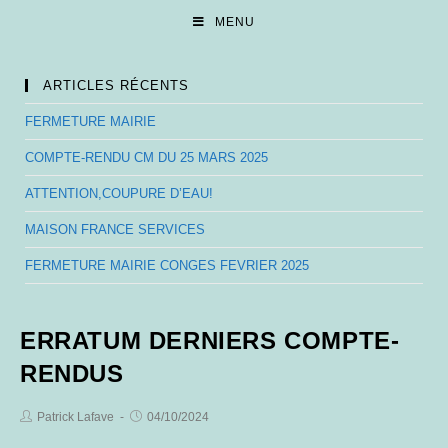
Skip
MENU
to
content
ARTICLES RÉCENTS
FERMETURE MAIRIE
COMPTE-RENDU CM DU 25 MARS 2025
ATTENTION,COUPURE D’EAU!
MAISON FRANCE SERVICES
FERMETURE MAIRIE CONGES FEVRIER 2025
ERRATUM DERNIERS COMPTE-
RENDUS
Post
Post
Patrick Lafave
04/10/2024
Author:
published: