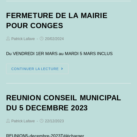
DU
13
FERMETURE DE LA MAIRIE
FEVRIER
2024
POUR CONGES
Post
Post
Patrick Lafave
20/02/2024
Author:
published:
Du VENDREDI 1ER MARS au MARDI 5 MARS INCLUS
FERMETURE
CONTINUER LA LECTURE
DE
LA
MAIRIE
REUNION CONSEIL MUNICIPAL
POUR
CONGES
DU 5 DECEMBRE 2023
Post
Post
Patrick Lafave
22/12/2023
Author:
published:
REUNION5-decembre-2023Télécharger