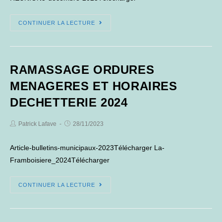
REUNION
CONTINUER LA LECTURE
CONSEIL
MUNICIPAL
DU
RAMASSAGE ORDURES
5
DECEMBRE
MENAGERES ET HORAIRES
2023
DECHETTERIE 2024
Post
Post
Patrick Lafave
28/11/2023
Author:
published:
Article-bulletins-municipaux-2023Télécharger La-
Framboisiere_2024Télécharger
RAMASSAGE
CONTINUER LA LECTURE
ORDURES
MENAGERES
ET